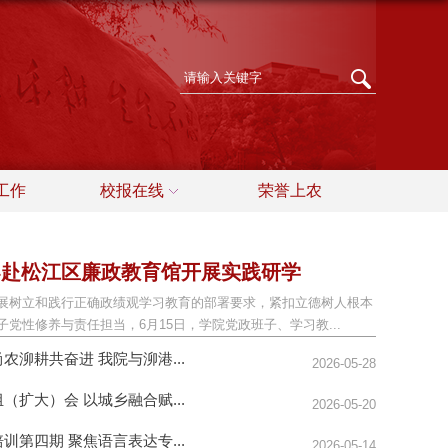
工作
校报在线
荣誉上农
导赴松江区廉政教育馆开展实践研学
展树立和践行正确政绩观学习教育的部署要求，紧扣立德树人根本
党性修养与责任担当，6月15日，学院党政班子、学习教...
农泖耕共奋进 我院与泖港...
2026-05-28
（扩大）会 以城乡融合赋...
2026-05-20
训第四期 聚焦语言表达专...
2026-05-14